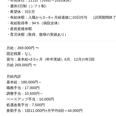
・年間休日：111日（月8日～10日休み）
・週休2日制（シフト制）
・希望休：3日/月
・有給休暇：入職から3～6ヶ月経過後に10日付与 （試用期間終
・有給取得率：94％（病院全体）
・産前産後休暇
・育児休暇（取得、復帰の実績あり）
月給：269,000円 〜
固定残業：なし
賞与：基本給×3.5ヶ月（昨年実績）6月、12月の年2回
月給 269,000円 〜
月給内訳
基本給：180,000円～
職務手当：17,000円
調整手当：10,500円～
ベースアップ手当：10,000円
処遇改善手当：7,500円
夜勤手当：1回11,000円×月平均4回＝44,000円