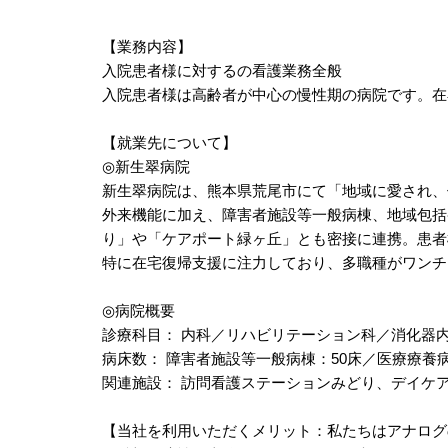
【業務内容】
入院患者様に対するの看護業務全般
入院患者様は高齢者が中心の慢性期の病院です。在
【就業先について】
◎新生翠病院
新生翠病院は、熊本県荒尾市にて「地域に愛され、
外来機能に加え、障害者施設等一般病棟、地域包括
り」や「ケアポート緑ヶ丘」とも密接に連携。患者
特に在宅復帰支援に注力しており、多職種がワンチ
◎病院概要
診療科目： 内科／リハビリテーション科／消化器
病床数： 障害者施設等一般病棟：50床／医療療養病
関連施設： 訪問看護ステーションみどり、デイケ
【当社を利用いただくメリット：私たちはアナログ