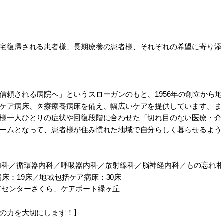
宅復帰される患者様、長期療養の患者様、それぞれの希望に寄り
信頼される病院へ」というスローガンのもと、1956年の創立から
ケア病床、医療療養病床を備え、幅広いケアを提供しています。
様一人ひとりの症状や回復段階に合わせた「切れ目のない医療・
ームとなって、患者様が住み慣れた地域で自分らしく暮らせるよ
内科／循環器内科／呼吸器内科／放射線科／脳神経内科／もの忘れ
床：19床／地域包括ケア病床：30床
アセンターさくら、ケアポート緑ヶ丘
の力を大切にします！】