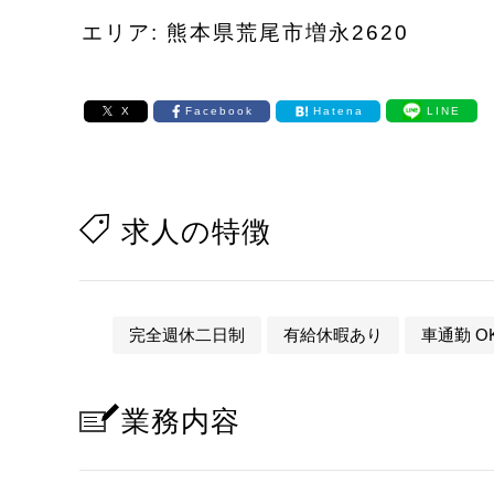
エリア: 熊本県荒尾市増永2620
X
Facebook
Hatena
LINE
求人の特徴
完全週休二日制
有給休暇あり
車通勤 O
業務内容