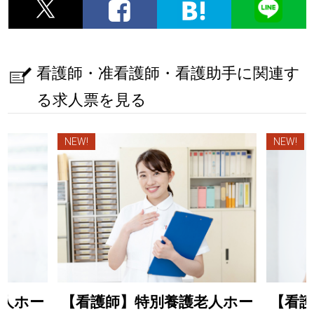
看護師・准看護師・看護助手に関連す
る求人票を見る
NEW!
NEW!
人ホー
【看護師】特別養護老人ホー
【看護