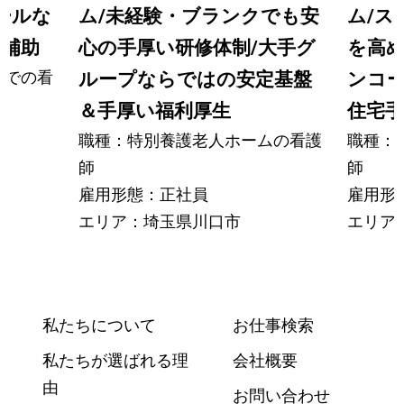
ールな
ム/未経験・ブランクでも安
ム/ス
費補助
心の手厚い研修体制/大手グ
を高め
ムでの看
ループならではの安定基盤
ンコー
＆手厚い福利厚生
住宅手当
職種：特別養護老人ホームの看護
職種：
師
師
雇用形態：正社員
雇用形
エリア：埼玉県川口市
エリア
私たちについて
お仕事検索
私たちが選ばれる理
会社概要
由
お問い合わせ