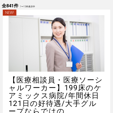
全841件
1
〜
15
件表示中
NEW!
【医療相談員・医療ソーシ
ャルワーカー】199床のケ
アミックス病院/年間休日
121日の好待遇/大手グル
ープならではの...