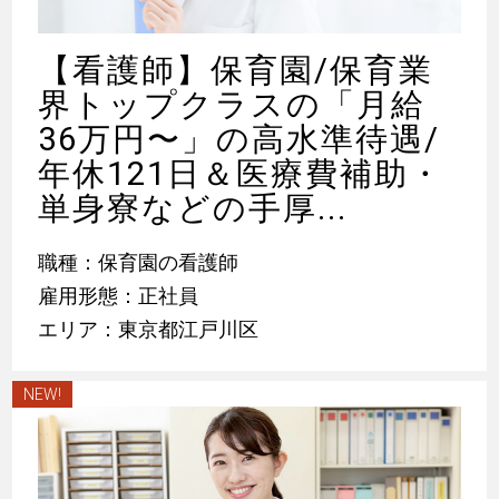
【看護師】保育園/保育業
界トップクラスの「月給
36万円〜」の高水準待遇/
年休121日＆医療費補助・
単身寮などの手厚...
職種：保育園の看護師
雇用形態：正社員
エリア：東京都江戸川区
NEW!